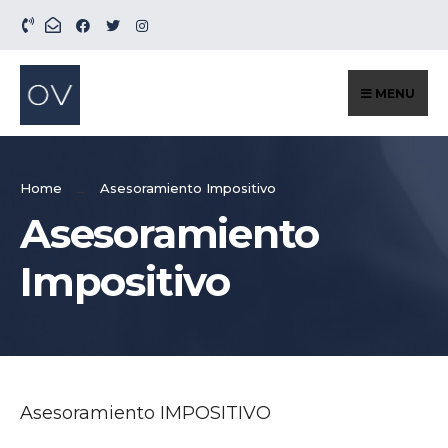
Search
Skip
for:
to
content
MENU
Home
Asesoramiento Impositivo
Asesoramiento
Impositivo
Asesoramiento IMPOSITIVO